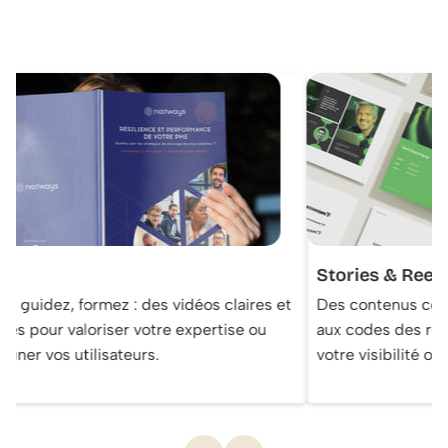
l
Stories & Reels
, guidez, formez : des vidéos claires et
Des contenus cour
es pour valoriser votre expertise ou
aux codes des rés
ner vos utilisateurs.
votre visibilité org