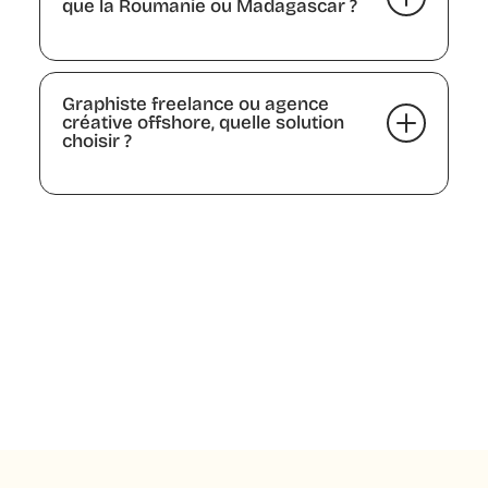
que la Roumanie ou Madagascar ?
Lorem Ipsum
Graphiste freelance ou agence
créative offshore, quelle solution
choisir ?
Il n’est pas toujours aisé de choisir entre un
graphiste freelance et une agence créative
offshore pour couvrir ses besoins en content
marketing. Si le freelance est une bonne
option pour faire appel à une expertise
pointue ou pour un besoin ponctuel, l’agence
créative offshore reste préconisée pour un
accompagnement à long terme. Une agence
web offshore comme Bulle permet de
bénéficier d’un soutien concret lors de pics
d’activité – et cela, sans augmentation de
tarif en cas d’imprévu ou de demande en last